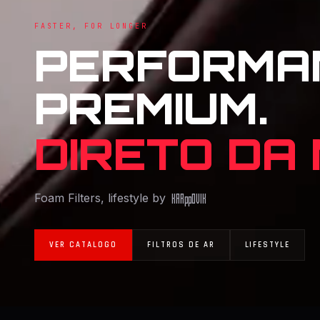
FASTER, FOR LONGER
PERFORMA
PREMIUM.
DIRETO DA
Foam Filters, lifestyle by
KAR
pp
OVIK
VER CATALOGO
FILTROS DE AR
LIFESTYLE