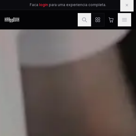
IR PARA O CONTEUDO
×
Faca
login
para uma experiencia completa.
KAR
pp
OVIK