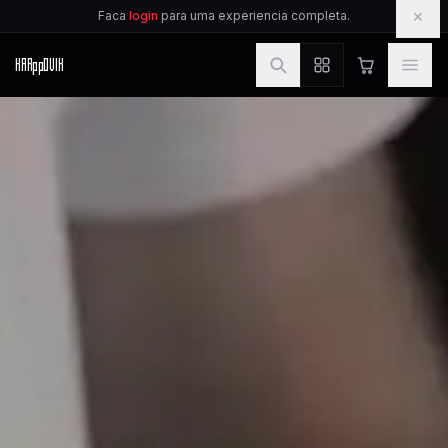
IR PARA O CONTEUDO
×
Faca
login
para uma experiencia completa.
KAR
pp
OVIK