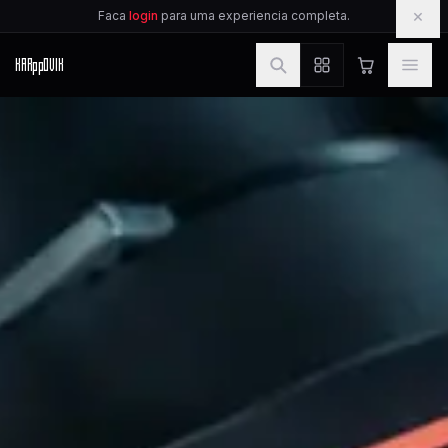
IR PARA O CONTEUDO
×
Faca
login
para uma experiencia completa.
KAR
pp
OVIK