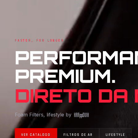
FASTER, FOR LONGER
PERFORMA
PREMIUM.
DIRETO DA
Foam Filters, lifestyle by
KAR
pp
OVIK
VER CATALOGO
FILTROS DE AR
LIFESTYLE