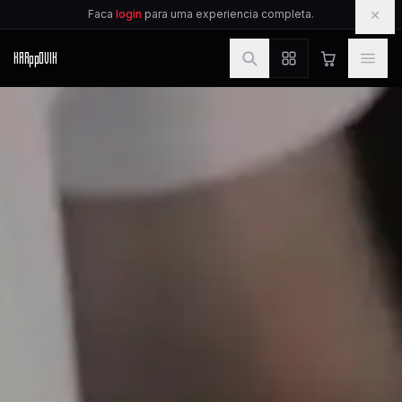
IR PARA O CONTEUDO
×
Faca
login
para uma experiencia completa.
KAR
pp
OVIK