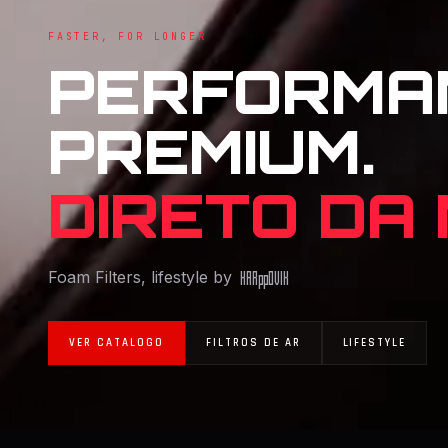
FASTER, FOR LONGER
PERFORMA
PREMIUM.
DIRETO DA
Foam Filters, lifestyle by
KAR
pp
OVIK
VER CATALOGO
FILTROS DE AR
LIFESTYLE