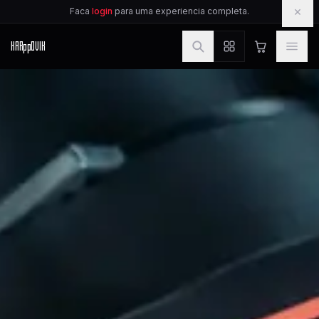
IR PARA O CONTEUDO
×
Faca
login
para uma experiencia completa.
KAR
pp
OVIK