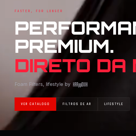
FASTER, FOR LONGER
PERFORMA
PREMIUM.
DIRETO DA
Foam Filters, lifestyle by
KAR
pp
OVIK
VER CATALOGO
FILTROS DE AR
LIFESTYLE