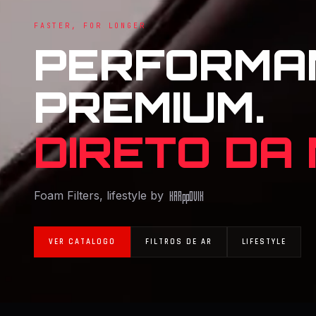
FASTER, FOR LONGER
PERFORMA
PREMIUM.
DIRETO DA
Foam Filters, lifestyle by
KAR
pp
OVIK
VER CATALOGO
FILTROS DE AR
LIFESTYLE