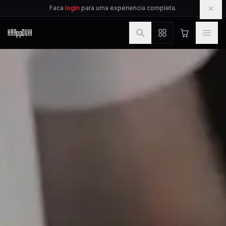
IR PARA O CONTEUDO
×
Faca
login
para uma experiencia completa.
KAR
pp
OVIK