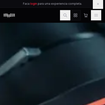
IR PARA O CONTEUDO
×
Faca
login
para uma experiencia completa.
KAR
pp
OVIK