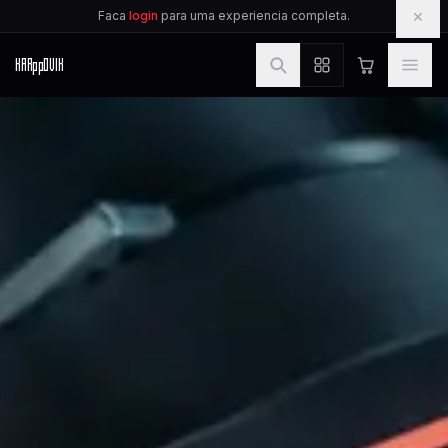
IR PARA O CONTEUDO
×
Faca
login
para uma experiencia completa.
KAR
pp
OVIK