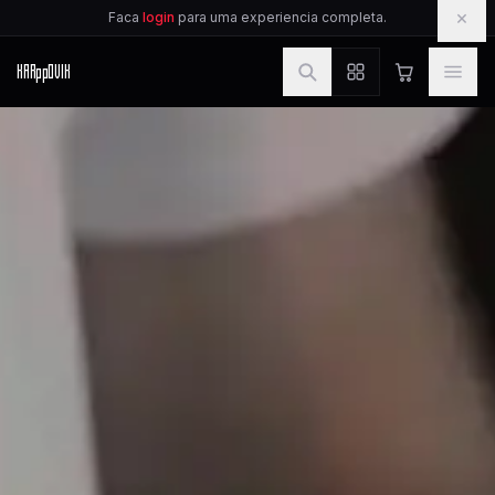
IR PARA O CONTEUDO
×
Faca
login
para uma experiencia completa.
KAR
pp
OVIK