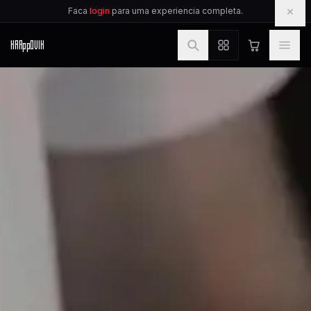
IR PARA O CONTEUDO
×
Faca
login
para uma experiencia completa.
KAR
pp
OVIK