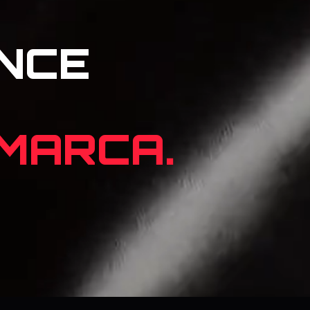
NCE
 MARCA.