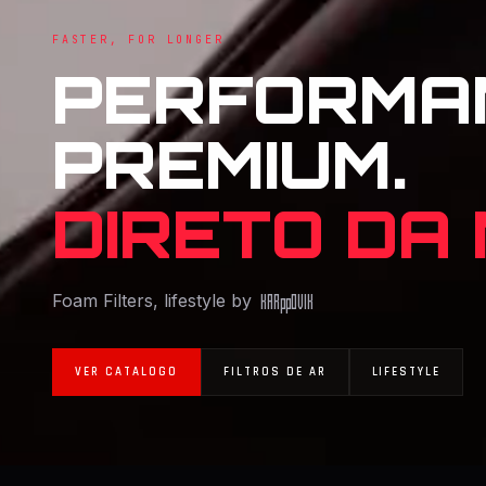
FASTER, FOR LONGER
PERFORMA
PREMIUM.
DIRETO DA
Foam Filters, lifestyle by
KAR
pp
OVIK
VER CATALOGO
FILTROS DE AR
LIFESTYLE