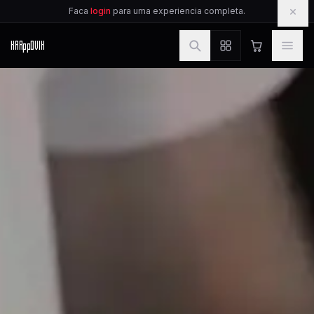
IR PARA O CONTEUDO
×
Faca
login
para uma experiencia completa.
KAR
pp
OVIK