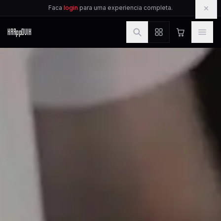
IR PARA O CONTEUDO
×
Faca
login
para uma experiencia completa.
KAR
pp
OVIK