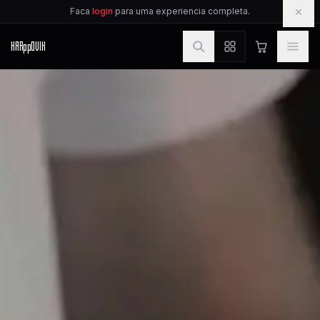
IR PARA O CONTEUDO
×
Faca
login
para uma experiencia completa.
KAR
pp
OVIK