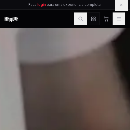
IR PARA O CONTEUDO
×
Faca
login
para uma experiencia completa.
KAR
pp
OVIK