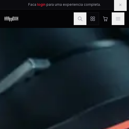
IR PARA O CONTEUDO
×
Faca
login
para uma experiencia completa.
KAR
pp
OVIK