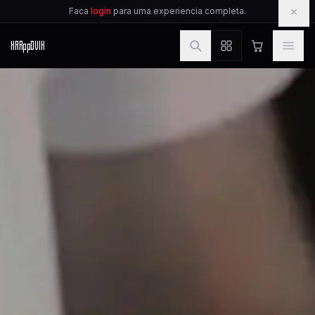
IR PARA O CONTEUDO
×
Faca
login
para uma experiencia completa.
KAR
pp
OVIK