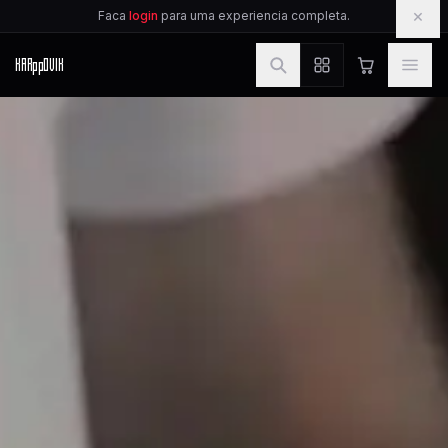
IR PARA O CONTEUDO
×
Faca
login
para uma experiencia completa.
KAR
pp
OVIK