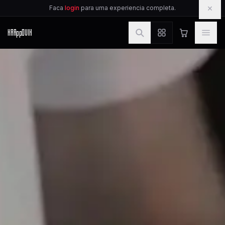
IR PARA O CONTEUDO
×
Faca
login
para uma experiencia completa.
KAR
pp
OVIK