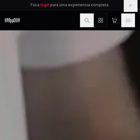
IR PARA O CONTEUDO
×
Faca
login
para uma experiencia completa.
KAR
pp
OVIK