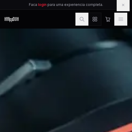
IR PARA O CONTEUDO
×
Faca
login
para uma experiencia completa.
KAR
pp
OVIK