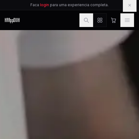
IR PARA O CONTEUDO
×
Faca
login
para uma experiencia completa.
KAR
pp
OVIK