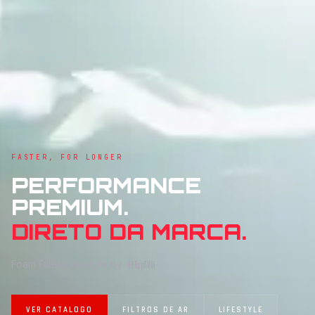
FASTER, FOR LONGER
PERFORMANCE
PREMIUM.
DIRETO DA MARCA.
Foam Filters, lifestyle by
KAR
pp
OVIK
VER CATALOGO
FILTROS DE AR
LIFESTYLE