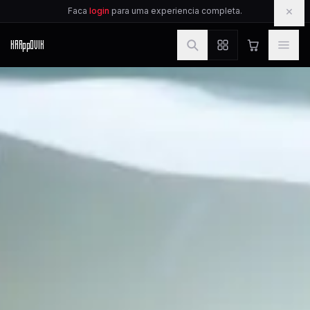
IR PARA O CONTEUDO
×
Faca
login
para uma experiencia completa.
KAR
pp
OVIK