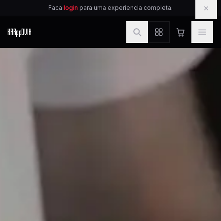
IR PARA O CONTEUDO
×
Faca
login
para uma experiencia completa.
KAR
pp
OVIK