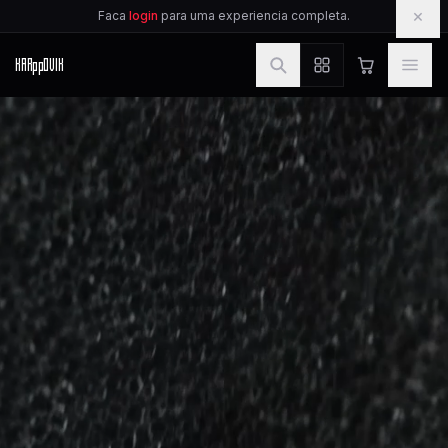
IR PARA O CONTEUDO
×
Faca
login
para uma experiencia completa.
KAR
pp
OVIK