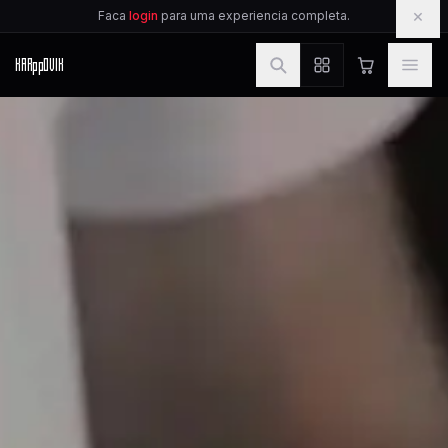
IR PARA O CONTEUDO
×
Faca
login
para uma experiencia completa.
KAR
pp
OVIK