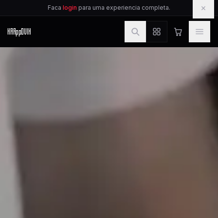
IR PARA O CONTEUDO
×
Faca
login
para uma experiencia completa.
KAR
pp
OVIK