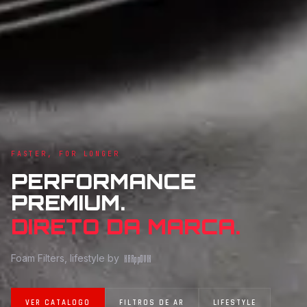
FASTER, FOR LONGER
PERFORMANCE
PREMIUM.
DIRETO DA MARCA.
Foam Filters, lifestyle by
KAR
pp
OVIK
VER CATALOGO
FILTROS DE AR
LIFESTYLE