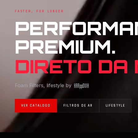
FASTER, FOR LONGER
PERFORMA
PREMIUM.
DIRETO DA
Foam Filters, lifestyle by
KAR
pp
OVIK
VER CATALOGO
FILTROS DE AR
LIFESTYLE