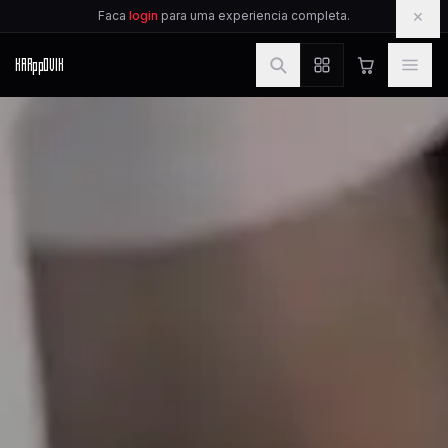
IR PARA O CONTEUDO
×
Faca
login
para uma experiencia completa.
KAR
pp
OVIK