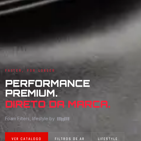
FASTER, FOR LONGER
PERFORMANCE
PREMIUM.
DIRETO DA MARCA.
Foam Filters, lifestyle by
KAR
pp
OVIK
VER CATALOGO
FILTROS DE AR
LIFESTYLE