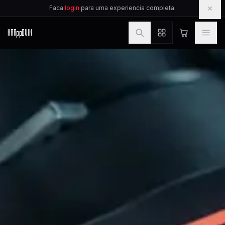
IR PARA O CONTEUDO
×
Faca
login
para uma experiencia completa.
KAR
pp
OVIK