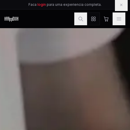
IR PARA O CONTEUDO
×
Faca
login
para uma experiencia completa.
KAR
pp
OVIK