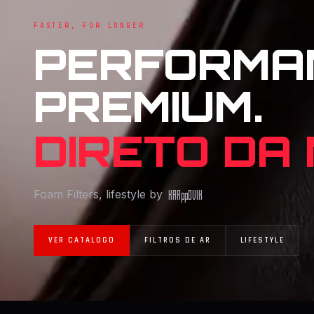
FASTER, FOR LONGER
PERFORMA
PREMIUM.
DIRETO DA
Foam Filters, lifestyle by
KAR
pp
OVIK
VER CATALOGO
FILTROS DE AR
LIFESTYLE