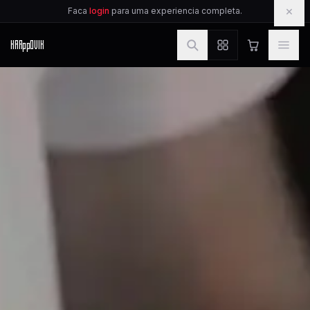
IR PARA O CONTEUDO
×
Faca
login
para uma experiencia completa.
KAR
pp
OVIK