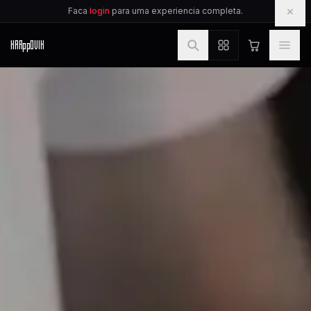
IR PARA O CONTEUDO
×
Faca
login
para uma experiencia completa.
KAR
pp
OVIK