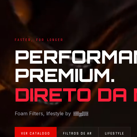
FASTER, FOR LONGER
PERFORMA
PREMIUM.
DIRETO DA
Foam Filters, lifestyle by
KAR
pp
OVIK
VER CATALOGO
FILTROS DE AR
LIFESTYLE