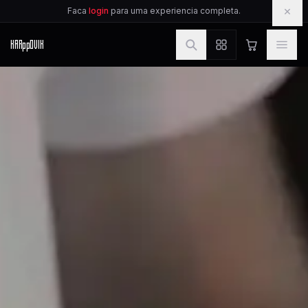
IR PARA O CONTEUDO
×
Faca
login
para uma experiencia completa.
KAR
pp
OVIK