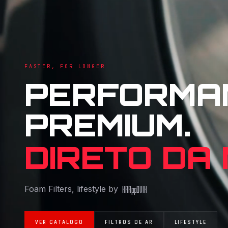
FASTER, FOR LONGER
PERFORMA
PREMIUM.
DIRETO DA
Foam Filters, lifestyle by
KAR
pp
OVIK
VER CATALOGO
FILTROS DE AR
LIFESTYLE