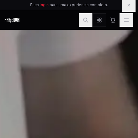
IR PARA O CONTEUDO
×
Faca
login
para uma experiencia completa.
KAR
pp
OVIK