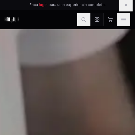
IR PARA O CONTEUDO
×
Faca
login
para uma experiencia completa.
KAR
pp
OVIK