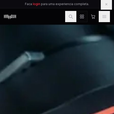
IR PARA O CONTEUDO
×
Faca
login
para uma experiencia completa.
KAR
pp
OVIK