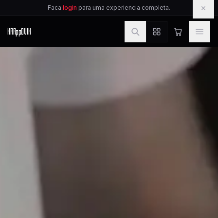
IR PARA O CONTEUDO
×
Faca
login
para uma experiencia completa.
KAR
pp
OVIK